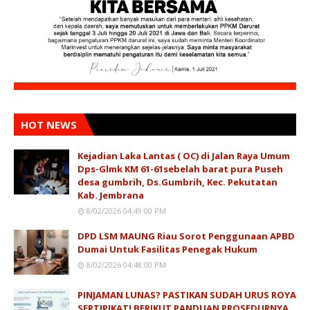
HOT NEWS
Kejadian Laka Lantas ( OC) di Jalan Raya Umum
Dps-Glmk KM 61-61sebelah barat pura Puseh
desa gumbrih, Ds.Gumbrih, Kec. Pekutatan
Kab. Jembrana
8/02/2026 04:49:00 PM
DPD LSM MAUNG Riau Sorot Penggunaan APBD
Dumai Untuk Fasilitas Penegak Hukum
8/02/2026 04:48:00 PM
PINJAMAN LUNAS? PASTIKAN SUDAH URUS ROYA
SERTIPIKAT! BERIKUT PANDUAN PROSEDURNYA