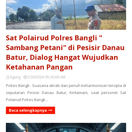
Sat Polairud Polres Bangli "
Sambang Petani" di Pesisir Danau
Batur, Dialog Hangat Wujudkan
Ketahanan Pangan
Agung
5/30/2026 05:30:00 AM
Polres Bangli - Suasana akrab dan penuh keharmonisan tercipta di
seputaran Pesisir Danau Batur, Kintamani, saat personel Sat
Polairud Polres Bangli…
Baca selengkapnya