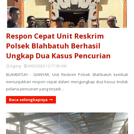
Respon Cepat Unit Reskrim
Polsek Blahbatuh Berhasil
Ungkap Dua Kasus Pencurian
Agung
6/02/2026 12:17:00 AM
BLAHBATUH - GIANYAR, Unit Reskrim Polsek Blahbatuh kembali
menunjukkan respon cepat dalam mengungkap dua kasus tindak
pidana pencurian yang terjadi…
Baca selengkapnya