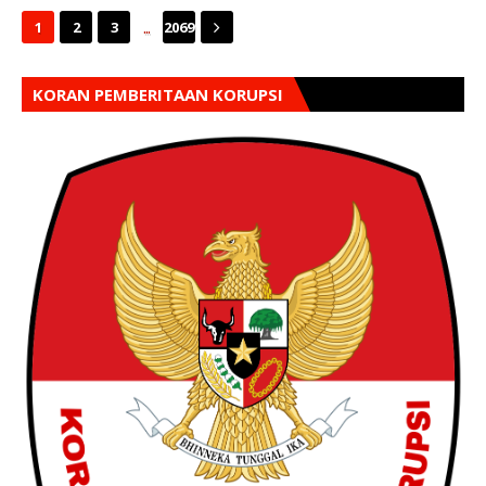
...
1
2
3
2069
KORAN PEMBERITAAN KORUPSI