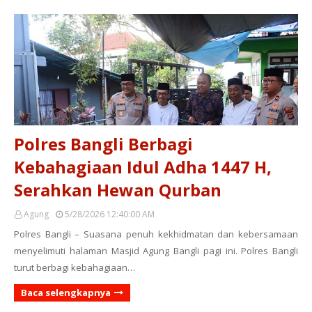
Polres Bangli Berbagi
Kebahagiaan Idul Adha 1447 H,
Serahkan Hewan Qurban
Agung
5/28/2026 12:40:00 AM
Polres Bangli – Suasana penuh kekhidmatan dan kebersamaan
menyelimuti halaman Masjid Agung Bangli pagi ini. Polres Bangli
turut berbagi kebahagiaan…
Baca selengkapnya