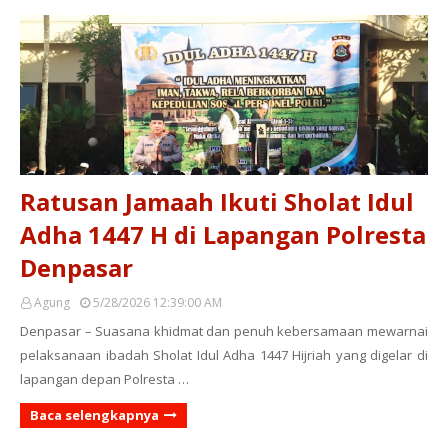
Ratusan Jamaah Ikuti Sholat Idul
Adha 1447 H di Lapangan Polresta
Denpasar
Agung
5/28/2026 12:39:00 AM
Denpasar – Suasana khidmat dan penuh kebersamaan mewarnai
pelaksanaan ibadah Sholat Idul Adha 1447 Hijriah yang digelar di
lapangan depan Polresta …
Baca selengkapnya