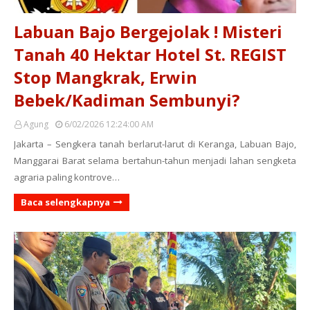
Labuan Bajo Bergejolak ! Misteri
Tanah 40 Hektar Hotel St. REGIST
Stop Mangkrak, Erwin
Bebek/Kadiman Sembunyi?
Agung
6/02/2026 12:24:00 AM
Jakarta – Sengkera tanah berlarut-larut di Keranga, Labuan Bajo,
Manggarai Barat selama bertahun-tahun menjadi lahan sengketa
agraria paling kontrove…
Baca selengkapnya