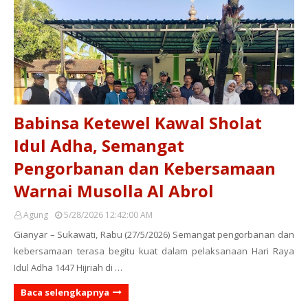
Babinsa Ketewel Kawal Sholat
Idul Adha, Semangat
Pengorbanan dan Kebersamaan
Warnai Musolla Al Abrol
Agung
5/28/2026 12:42:00 AM
Gianyar – Sukawati, Rabu (27/5/2026) Semangat pengorbanan dan
kebersamaan terasa begitu kuat dalam pelaksanaan Hari Raya
Idul Adha 1447 Hijriah di …
Baca selengkapnya