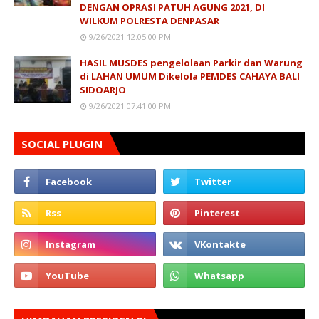
DENGAN OPRASI PATUH AGUNG 2021, DI
WILKUM POLRESTA DENPASAR
9/26/2021 12:05:00 PM
HASIL MUSDES pengelolaan Parkir dan Warung
di LAHAN UMUM Dikelola PEMDES CAHAYA BALI
SIDOARJO
9/26/2021 07:41:00 PM
SOCIAL PLUGIN