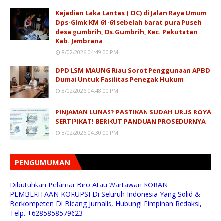
Kejadian Laka Lantas ( OC) di Jalan Raya Umum
Dps-Glmk KM 61-61sebelah barat pura Puseh
desa gumbrih, Ds.Gumbrih, Kec. Pekutatan
Kab. Jembrana
8/02/2026 04:49:00 PM
DPD LSM MAUNG Riau Sorot Penggunaan APBD
Dumai Untuk Fasilitas Penegak Hukum
8/02/2026 04:48:00 PM
PINJAMAN LUNAS? PASTIKAN SUDAH URUS ROYA
SERTIPIKAT! BERIKUT PANDUAN PROSEDURNYA
8/02/2026 04:30:00 PM
PENGUMUMAN
Dibutuhkan Pelamar Biro Atau Wartawan KORAN
PEMBERITAAN KORUPSI Di Seluruh Indonesia Yang Solid &
Berkompeten Di Bidang Jurnalis, Hubungi Pimpinan Redaksi,
Telp. +6285858579623