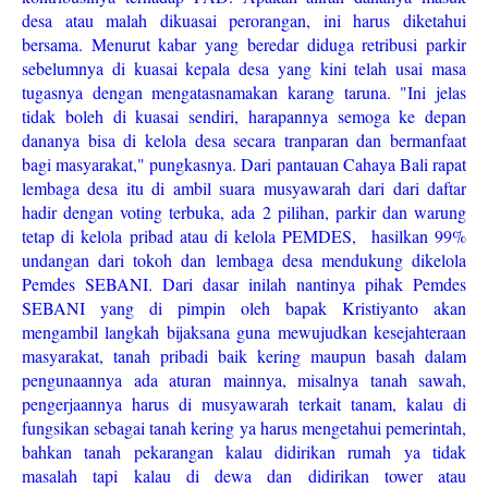
desa atau malah dikuasai perorangan, ini harus diketahui
bersama. Menurut kabar yang beredar diduga retribusi parkir
sebelumnya di kuasai kepala desa yang kini telah usai masa
tugasnya dengan mengatasnamakan karang taruna. "Ini jelas
tidak boleh di kuasai sendiri, harapannya semoga ke depan
dananya bisa di kelola desa secara tranparan dan bermanfaat
bagi masyarakat," pungkasnya. Dari pantauan Cahaya Bali rapat
lembaga desa itu di ambil suara musyawarah dari dari daftar
hadir dengan voting terbuka, ada 2 pilihan, parkir dan warung
tetap di kelola pribad atau di kelola PEMDES, hasilkan 99%
undangan dari tokoh dan lembaga desa mendukung dikelola
Pemdes SEBANI. Dari dasar inilah nantinya pihak Pemdes
SEBANI yang di pimpin oleh bapak Kristiyanto akan
mengambil langkah bijaksana guna mewujudkan kesejahteraan
masyarakat, tanah pribadi baik kering maupun basah dalam
pengunaannya ada aturan mainnya, misalnya tanah sawah,
pengerjaannya harus di musyawarah terkait tanam, kalau di
fungsikan sebagai tanah kering ya harus mengetahui pemerintah,
bahkan tanah pekarangan kalau didirikan rumah ya tidak
masalah tapi kalau di dewa dan didirikan tower atau