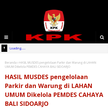
Loading......
Beranda
HASIL MUSDES pengelolaan Parkir dan Warung di LAHAN
UMUM Dikelola PEMDES CAHAYA BALI SIDOARJO
HASIL MUSDES pengelolaan
Parkir dan Warung di LAHAN
UMUM Dikelola PEMDES CAHAYA
BALI SIDOARJO