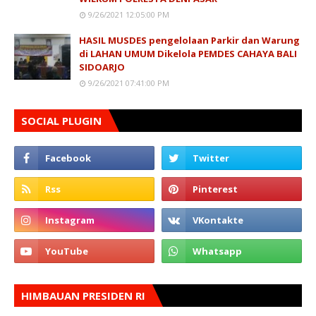
9/26/2021 12:05:00 PM
HASIL MUSDES pengelolaan Parkir dan Warung
di LAHAN UMUM Dikelola PEMDES CAHAYA BALI
SIDOARJO
9/26/2021 07:41:00 PM
SOCIAL PLUGIN
HIMBAUAN PRESIDEN RI