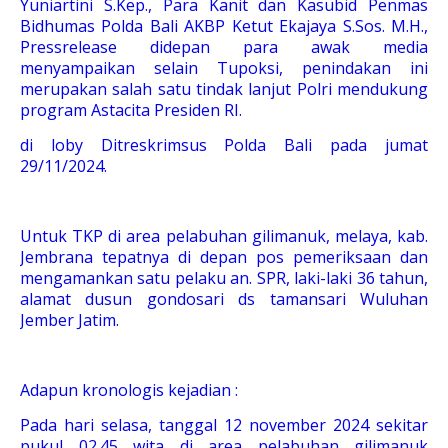
Yuniartini S.Kep., Para Kanit dan Kasubid Penmas
Bidhumas Polda Bali AKBP Ketut Ekajaya S.Sos. M.H.,
Pressrelease didepan para awak media
menyampaikan selain Tupoksi, penindakan ini
merupakan salah satu tindak lanjut Polri mendukung
program Astacita Presiden RI.
di loby Ditreskrimsus Polda Bali pada jumat
29/11/2024.
Untuk TKP di area pelabuhan gilimanuk, melaya, kab.
Jembrana tepatnya di depan pos pemeriksaan dan
mengamankan satu pelaku an. SPR, laki-laki 36 tahun,
alamat dusun gondosari ds tamansari Wuluhan
Jember Jatim.
Adapun kronologis kejadian :
Pada hari selasa, tanggal 12 november 2024 sekitar
pukul 02.45 wita di area pelabuhan gilimanuk