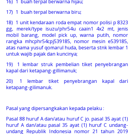
16)
1 buah terpal berwarna hijau;
17)
1 buah terpal berwarna biru;
18)
1 unit kendaraan roda empat nomor polisi p 8323
gg, merek/type isuzu/phr54u caain1 4x2 mt, jenis
mobil barang, model pick up, warna putih, nomor
rangka mhcphr54cpj539185, nomor mesin e539185,
atas nama yusuf qomarul huda, beserta stnk lembar 1
untuk wajib pajak dan kuncinya;
19)
1 lembar struk pembelian tiket penyebrangan
kapal dari ketapang-gillimanuk;
20)
1 lembar tiket penyebrangan kapal dari
ketapang-gilimanuk.
Pasal yang dipersangkakan kepada pelaku :
Pasal 88 huruf A dan/atau huruf C jo. pasal 35 ayat (1)
huruf A dan/atau pasal 35 ayat (1) huruf C undang-
undang Republik Indonesia nomor 21 tahun 2019