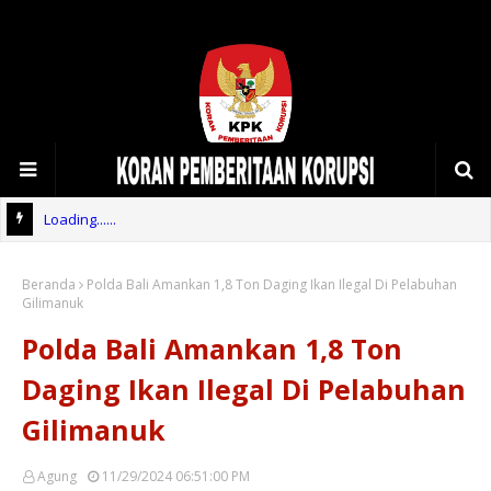
Loading......
Beranda
Polda Bali Amankan 1,8 Ton Daging Ikan Ilegal Di Pelabuhan
Gilimanuk
Polda Bali Amankan 1,8 Ton
Daging Ikan Ilegal Di Pelabuhan
Gilimanuk
Agung
11/29/2024 06:51:00 PM