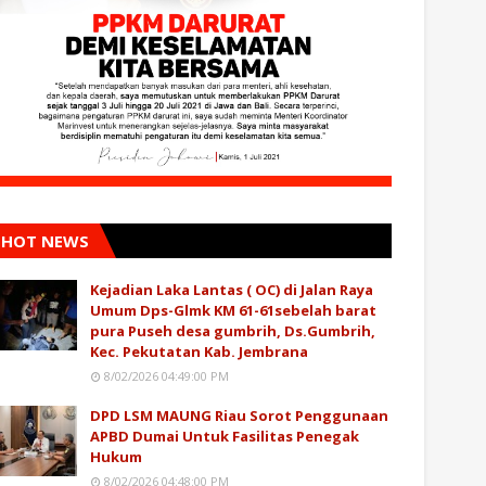
HOT NEWS
Kejadian Laka Lantas ( OC) di Jalan Raya
Umum Dps-Glmk KM 61-61sebelah barat
pura Puseh desa gumbrih, Ds.Gumbrih,
Kec. Pekutatan Kab. Jembrana
8/02/2026 04:49:00 PM
DPD LSM MAUNG Riau Sorot Penggunaan
APBD Dumai Untuk Fasilitas Penegak
Hukum
8/02/2026 04:48:00 PM