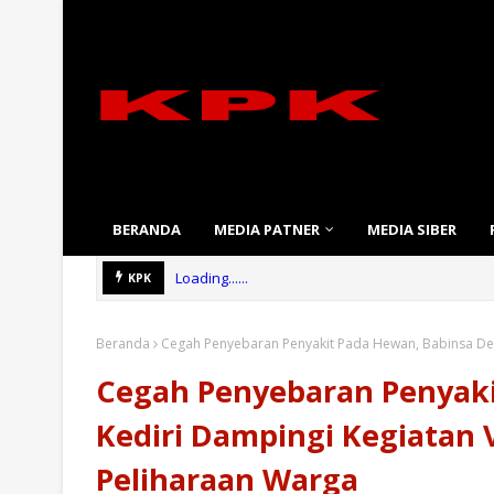
BERANDA
MEDIA PATNER
MEDIA SIBER
Loading......
KPK
Beranda
Cegah Penyebaran Penyakit Pada Hewan, Babinsa Desa
Cegah Penyebaran Penyaki
Kediri Dampingi Kegiatan 
Peliharaan Warga