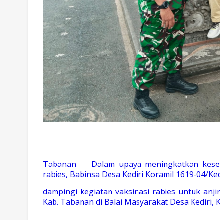
Tabanan — Dalam upaya meningkatkan kese
rabies, Babinsa Desa Kediri Koramil 1619-04/K
dampingi kegiatan vaksinasi rabies untuk anj
Kab. Tabanan di Balai Masyarakat Desa Kediri, Ke