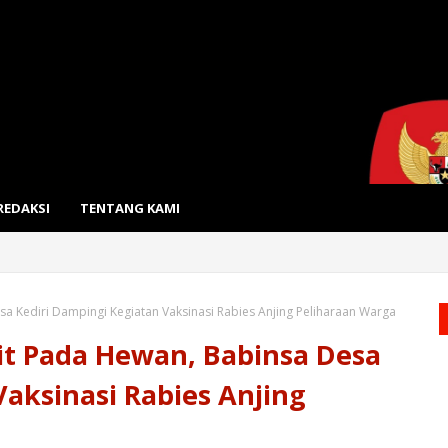
REDAKSI
TENTANG KAMI
 Kediri Dampingi Kegiatan Vaksinasi Rabies Anjing Peliharaan Warga
t Pada Hewan, Babinsa Desa
Vaksinasi Rabies Anjing