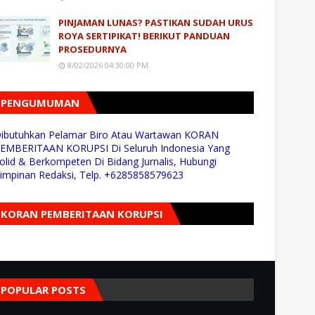
PINJAMAN LUNAS? PASTIKAN SUDAH URUS
ROYA SERTIPIKAT! BERIKUT PANDUAN
PROSEDURNYA
8/02/2026 04:30:00 PM
PENGUMUMAN
ibutuhkan Pelamar Biro Atau Wartawan KORAN
EMBERITAAN KORUPSI Di Seluruh Indonesia Yang
olid & Berkompeten Di Bidang Jurnalis, Hubungi
impinan Redaksi, Telp. +6285858579623
KORAN PEMBERITAAN KORUPSI
POPULAR POSTS