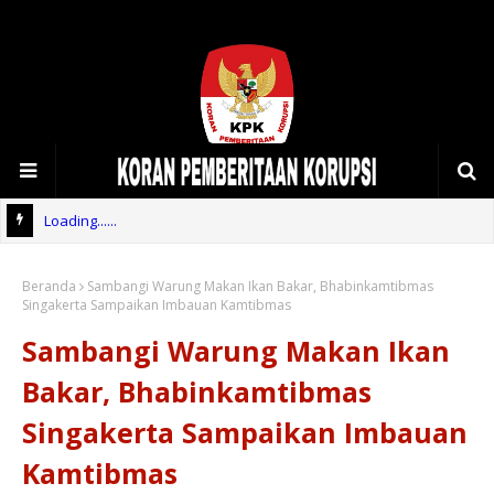
Loading......
Beranda
Sambangi Warung Makan Ikan Bakar, Bhabinkamtibmas
Singakerta Sampaikan Imbauan Kamtibmas
Sambangi Warung Makan Ikan
Bakar, Bhabinkamtibmas
Singakerta Sampaikan Imbauan
Kamtibmas