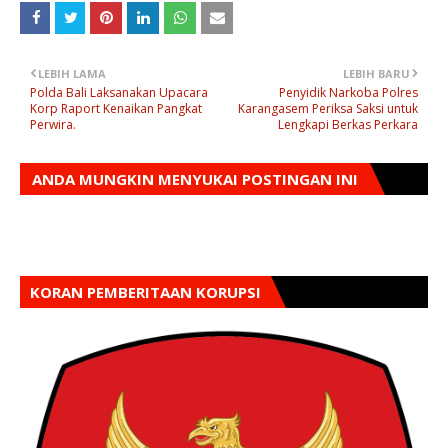
LEBIH LAMA
LEBIH BARU
Polda Bali Laksanakan Upacara
Penyidik Narkoba Polres
Korp Raport Kenaikan Pangkat
Karangasem Periksa Saksi untuk
Perwira.
Lengkapi Berkas Perkara
ANDA MUNGKIN MENYUKAI POSTINGAN INI
KORAN PEMBERITAAN KORUPSI