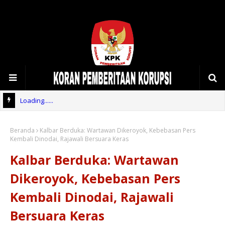
Loading......
Beranda
Kalbar Berduka: Wartawan Dikeroyok, Kebebasan Pers
Kembali Dinodai, Rajawali Bersuara Keras
Kalbar Berduka: Wartawan
Dikeroyok, Kebebasan Pers
Kembali Dinodai, Rajawali
Bersuara Keras