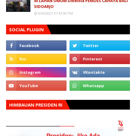
di LAHAN UMUM Dikelola PEMDES CAHAYA BALI
SIDOARJO
9/26/2021 07:41:00 PM
SOCIAL PLUGIN
HIMBAUAN PRESIDEN RI