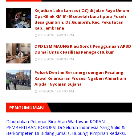
Kejadian Laka Lantas ( OC) di Jalan Raya Umum
Dps-Glmk KM 61-61sebelah barat pura Puseh
desa gumbrih, Ds.Gumbrih, Kec. Pekutatan
Kab. Jembrana
8/02/2026 04:49:00 PM
DPD LSM MAUNG Riau Sorot Penggunaan APBD
Dumai Untuk Fasilitas Penegak Hukum
8/02/2026 04:48:00 PM
Polsek Dentim Bersinergi dengan Pecalang
Kawal Kelancaran Prosesi Ngaben Almarhum
Aipda I Nyoman Sujana
7/04/2026 12:07:00 AM
PENGUMUMAN
Dibutuhkan Pelamar Biro Atau Wartawan KORAN
PEMBERITAAN KORUPSI Di Seluruh Indonesia Yang Solid &
Berkompeten Di Bidang Jurnalis, Hubungi Pimpinan Redaksi,