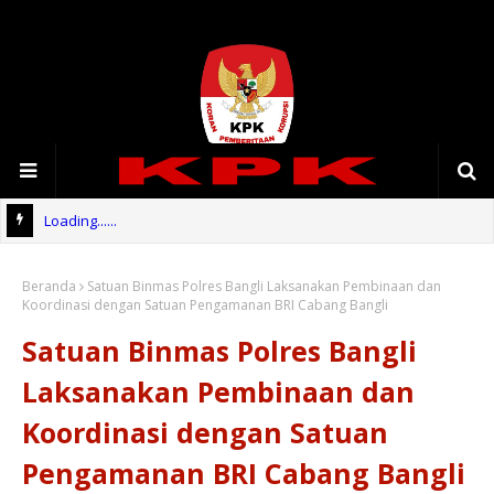
Loading......
Beranda
Satuan Binmas Polres Bangli Laksanakan Pembinaan dan
Koordinasi dengan Satuan Pengamanan BRI Cabang Bangli
Satuan Binmas Polres Bangli
Laksanakan Pembinaan dan
Koordinasi dengan Satuan
Pengamanan BRI Cabang Bangli