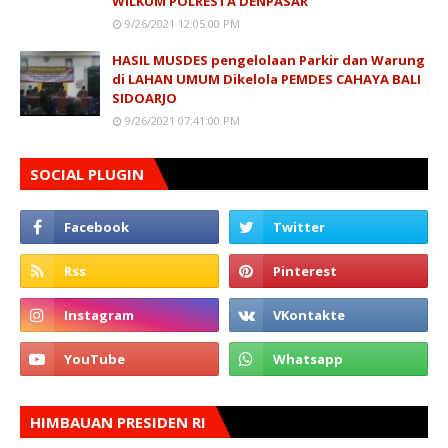
WILKUM POLRESTA DENPASAR
9/26/2021 12:05:00 PM
HASIL MUSDES pengelolaan Parkir dan Warung
di LAHAN UMUM Dikelola PEMDES CAHAYA BALI
SIDOARJO
9/26/2021 07:41:00 PM
SOCIAL PLUGIN
HIMBAUAN PRESIDEN RI