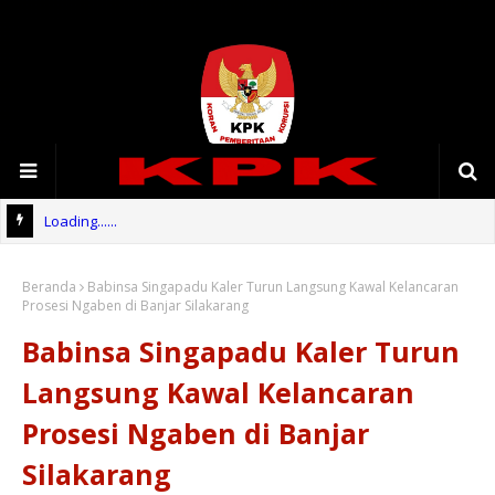
Loading......
Beranda
Babinsa Singapadu Kaler Turun Langsung Kawal Kelancaran
Prosesi Ngaben di Banjar Silakarang
Babinsa Singapadu Kaler Turun
Langsung Kawal Kelancaran
Prosesi Ngaben di Banjar
Silakarang