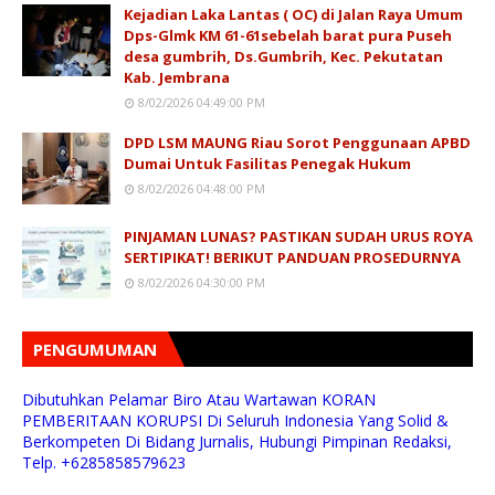
Kejadian Laka Lantas ( OC) di Jalan Raya Umum
Dps-Glmk KM 61-61sebelah barat pura Puseh
desa gumbrih, Ds.Gumbrih, Kec. Pekutatan
Kab. Jembrana
8/02/2026 04:49:00 PM
DPD LSM MAUNG Riau Sorot Penggunaan APBD
Dumai Untuk Fasilitas Penegak Hukum
8/02/2026 04:48:00 PM
PINJAMAN LUNAS? PASTIKAN SUDAH URUS ROYA
SERTIPIKAT! BERIKUT PANDUAN PROSEDURNYA
8/02/2026 04:30:00 PM
PENGUMUMAN
Dibutuhkan Pelamar Biro Atau Wartawan KORAN
PEMBERITAAN KORUPSI Di Seluruh Indonesia Yang Solid &
Berkompeten Di Bidang Jurnalis, Hubungi Pimpinan Redaksi,
Telp. +6285858579623