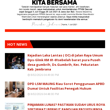
HOT NEWS
Kejadian Laka Lantas ( OC) di Jalan Raya Umum
Dps-Glmk KM 61-61sebelah barat pura Puseh
desa gumbrih, Ds.Gumbrih, Kec. Pekutatan
Kab. Jembrana
8/02/2026 04:49:00 PM
DPD LSM MAUNG Riau Sorot Penggunaan APBD
Dumai Untuk Fasilitas Penegak Hukum
8/02/2026 04:48:00 PM
PINJAMAN LUNAS? PASTIKAN SUDAH URUS ROYA
SERTIPIKAT! BERIKUT PANDUAN PROSEDURNYA