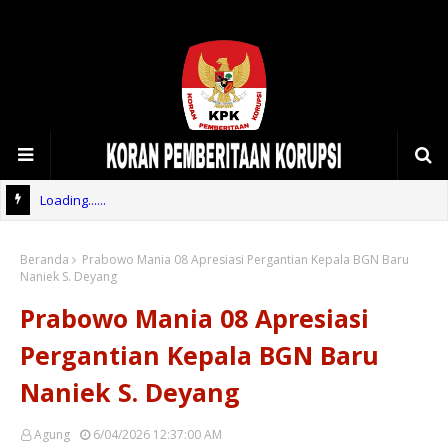
Loading......
Beranda
Prabowo Mania 08 Apresiasi Pergantian Kepala BGN Baru
Naniek S. Deyang
Prabowo Mania 08 Apresiasi
Pergantian Kepala BGN Baru
Naniek S. Deyang
Agung
6/04/2026 12:37:00 AM