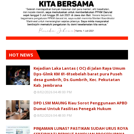
HOT NEWS
Kejadian Laka Lantas ( OC) di Jalan Raya Umum
Dps-Glmk KM 61-61sebelah barat pura Puseh
desa gumbrih, Ds.Gumbrih, Kec. Pekutatan
Kab. Jembrana
8/02/2026 04:49:00 PM
DPD LSM MAUNG Riau Sorot Penggunaan APBD
Dumai Untuk Fasilitas Penegak Hukum
8/02/2026 04:48:00 PM
PINJAMAN LUNAS? PASTIKAN SUDAH URUS ROYA
SERTIPIKAT! BERIKUT PANDUAN PROSEDURNYA