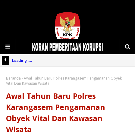
Loading......
Beranda
Awal Tahun Baru Polres Karangasem Pengamanan Obyek
Vital Dan Kawasan Wisata
Awal Tahun Baru Polres
Karangasem Pengamanan
Obyek Vital Dan Kawasan
Wisata