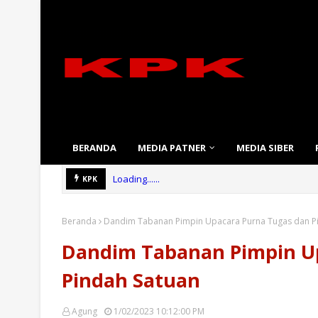
BERANDA
MEDIA PATNER
MEDIA SIBER
Loading......
KPK
Beranda
Dandim Tabanan Pimpin Upacara Purna Tugas dan P
Dandim Tabanan Pimpin U
Pindah Satuan
Agung
1/02/2023 10:12:00 PM