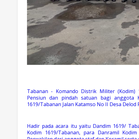
Tabanan - Komando Distrik Militer (Kodim
Pensiun dan pindah satuan bagi anggota
1619/Tabanan Jalan Katamso No II Desa Delod 
Hadir pada acara itu yaitu Dandim 1619/ Taban
Kodim 1619/Tabanan, para Danramil Kodim
Perwakilan dari anggota staf dan Koramil sert