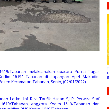
T
) 1619/Tabanan melaksanakan upacara Purna Tugas
H
 Kodim 1619/ Tabanan di Lapangan Apel Makodim
I
Peken Kecamatan Tabanan, Senin, (02/01/2022).
an Letkol Inf Riza Taufik Hasan S,I.P, Perwira Staf
 1619/Tabanan, anggota Kodim 1619/Tabanan dan
a perwakilan PNS Kodim 1619/Tabanan.