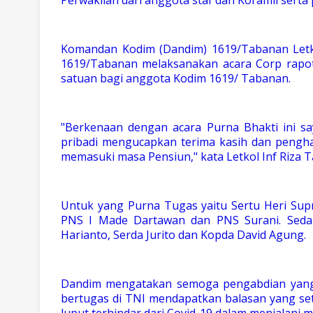
Komandan Kodim (Dandim) 1619/Tabanan Letko
1619/Tabanan melaksanakan acara Corp rapot
satuan bagi anggota Kodim 1619/ Tabanan.
"Berkenaan dengan acara Purna Bhakti ini 
pribadi mengucapkan terima kasih dan pengha
memasuki masa Pensiun," kata Letkol Inf Riza T
Untuk yang Purna Tugas yaitu Sertu Heri Supri
PNS I Made Dartawan dan PNS Surani. Seda
Harianto, Serda Jurito dan Kopda David Agung.
Dandim mengatakan semoga pengabdian yang 
bertugas di TNI mendapatkan balasan yang set
luput terhindar dari Covid-19 dalam menjalani