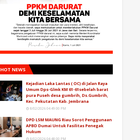
HOT NEWS
Kejadian Laka Lantas ( OC) di Jalan Raya
Umum Dps-Glmk KM 61-61sebelah barat
pura Puseh desa gumbrih, Ds.Gumbrih,
Kec. Pekutatan Kab. Jembrana
8/02/2026 04:49:00 PM
DPD LSM MAUNG Riau Sorot Penggunaan
APBD Dumai Untuk Fasilitas Penegak
Hukum
8/02/2026 04:48:00 PM