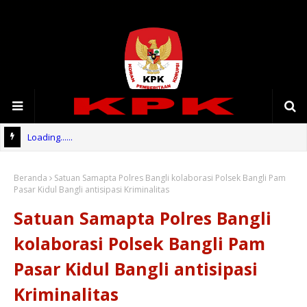
Loading......
Beranda
Satuan Samapta Polres Bangli kolaborasi Polsek Bangli Pam
Pasar Kidul Bangli antisipasi Kriminalitas
Satuan Samapta Polres Bangli
kolaborasi Polsek Bangli Pam
Pasar Kidul Bangli antisipasi
Kriminalitas