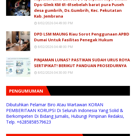
Dps-Glmk KM 61-61sebelah barat pura Puseh
desa gumbrih, Ds.Gumbrih, Kec. Pekutatan
Kab. Jembrana
8/02/2026 04:49:00 PM
DPD LSM MAUNG Riau Sorot Penggunaan APBD
Dumai Untuk Fasilitas Penegak Hukum
8/02/2026 04:48:00 PM
PINJAMAN LUNAS? PASTIKAN SUDAH URUS ROYA
SERTIPIKAT! BERIKUT PANDUAN PROSEDURNYA
8/02/2026 04:30:00 PM
PENGUMUMAN
Dibutuhkan Pelamar Biro Atau Wartawan KORAN
PEMBERITAAN KORUPSI Di Seluruh Indonesia Yang Solid &
Berkompeten Di Bidang Jurnalis, Hubungi Pimpinan Redaksi,
Telp. +6285858579623