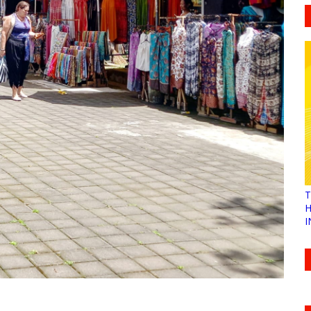
T
H
I