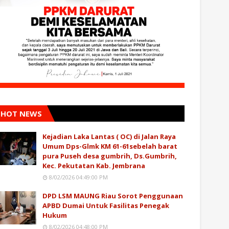
HOT NEWS
Kejadian Laka Lantas ( OC) di Jalan Raya
Umum Dps-Glmk KM 61-61sebelah barat
pura Puseh desa gumbrih, Ds.Gumbrih,
Kec. Pekutatan Kab. Jembrana
8/02/2026 04:49:00 PM
DPD LSM MAUNG Riau Sorot Penggunaan
APBD Dumai Untuk Fasilitas Penegak
Hukum
8/02/2026 04:48:00 PM