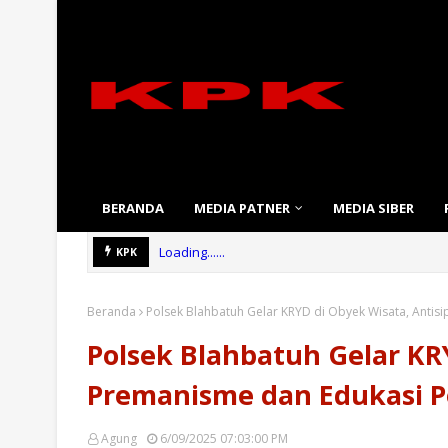
BERANDA
MEDIA PATNER
MEDIA SIBER
Loading......
KPK
Beranda
Polsek Blahbatuh Gelar KRYD di Obyek Wisata, Antis
Polsek Blahbatuh Gelar KRY
Premanisme dan Edukasi 
Agung
6/09/2025 07:03:00 PM