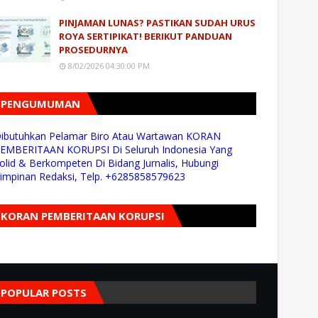
PINJAMAN LUNAS? PASTIKAN SUDAH URUS
ROYA SERTIPIKAT! BERIKUT PANDUAN
PROSEDURNYA
8/02/2026 04:30:00 PM
PENGUMUMAN
ibutuhkan Pelamar Biro Atau Wartawan KORAN
EMBERITAAN KORUPSI Di Seluruh Indonesia Yang
olid & Berkompeten Di Bidang Jurnalis, Hubungi
impinan Redaksi, Telp. +6285858579623
KORAN PEMBERITAAN KORUPSI
POPULAR POSTS