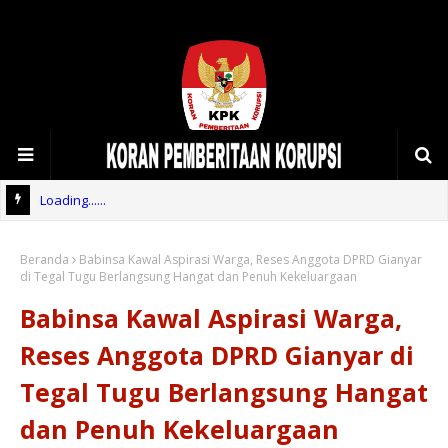
Loading......
Beranda
Babinsa Kawal Aspirasi Warga, Reses Anggota DPRD Gianyar
di Tegal Tugu Berlangsung Hangat dan Penuh Kekeluargaan
Babinsa Kawal Aspirasi Warga,
Reses Anggota DPRD Gianyar di
Tegal Tugu Berlangsung Hangat
dan Penuh Kekeluargaan