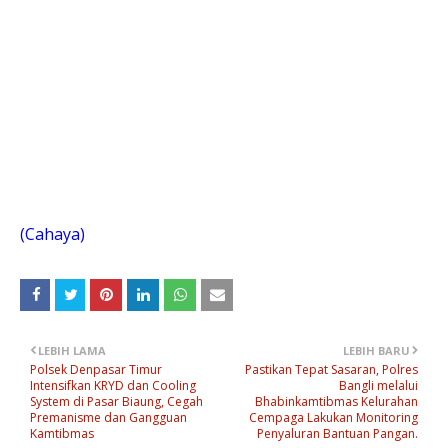
(Cahaya)
LEBIH LAMA
LEBIH BARU
Polsek Denpasar Timur
Pastikan Tepat Sasaran, Polres
Intensifkan KRYD dan Cooling
Bangli melalui
System di Pasar Biaung, Cegah
Bhabinkamtibmas Kelurahan
Premanisme dan Gangguan
Cempaga Lakukan Monitoring
Kamtibmas
Penyaluran Bantuan Pangan.