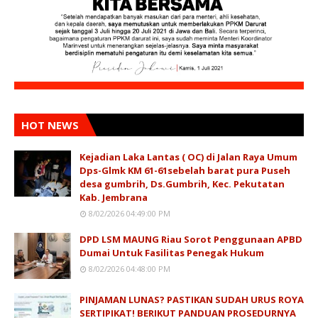
HOT NEWS
Kejadian Laka Lantas ( OC) di Jalan Raya Umum
Dps-Glmk KM 61-61sebelah barat pura Puseh
desa gumbrih, Ds.Gumbrih, Kec. Pekutatan
Kab. Jembrana
8/02/2026 04:49:00 PM
DPD LSM MAUNG Riau Sorot Penggunaan APBD
Dumai Untuk Fasilitas Penegak Hukum
8/02/2026 04:48:00 PM
PINJAMAN LUNAS? PASTIKAN SUDAH URUS ROYA
SERTIPIKAT! BERIKUT PANDUAN PROSEDURNYA