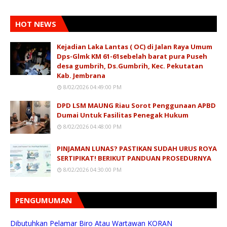
HOT NEWS
Kejadian Laka Lantas ( OC) di Jalan Raya Umum
Dps-Glmk KM 61-61sebelah barat pura Puseh
desa gumbrih, Ds.Gumbrih, Kec. Pekutatan
Kab. Jembrana
8/02/2026 04:49:00 PM
DPD LSM MAUNG Riau Sorot Penggunaan APBD
Dumai Untuk Fasilitas Penegak Hukum
8/02/2026 04:48:00 PM
PINJAMAN LUNAS? PASTIKAN SUDAH URUS ROYA
SERTIPIKAT! BERIKUT PANDUAN PROSEDURNYA
8/02/2026 04:30:00 PM
PENGUMUMAN
Dibutuhkan Pelamar Biro Atau Wartawan KORAN