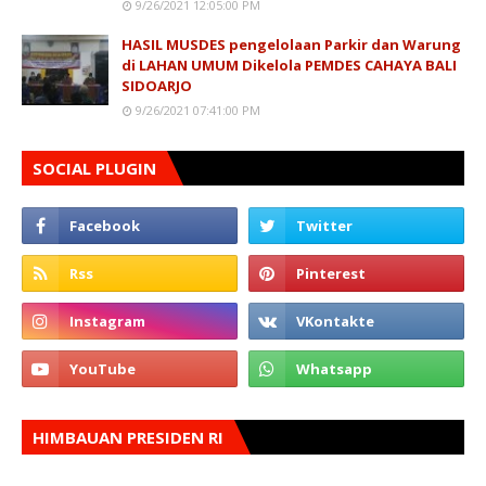
9/26/2021 12:05:00 PM
HASIL MUSDES pengelolaan Parkir dan Warung
di LAHAN UMUM Dikelola PEMDES CAHAYA BALI
SIDOARJO
9/26/2021 07:41:00 PM
SOCIAL PLUGIN
HIMBAUAN PRESIDEN RI