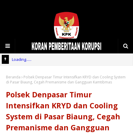
Loading......
Beranda
Polsek Denpasar Timur Intensifkan KRYD dan Cooling System
di Pasar Biaung, Cegah Premanisme dan Gangguan Kamtibmas
Polsek Denpasar Timur
Intensifkan KRYD dan Cooling
System di Pasar Biaung, Cegah
Premanisme dan Gangguan