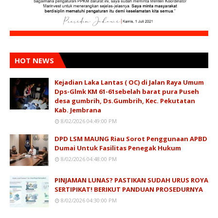
HOT NEWS
Kejadian Laka Lantas ( OC) di Jalan Raya Umum
Dps-Glmk KM 61-61sebelah barat pura Puseh
desa gumbrih, Ds.Gumbrih, Kec. Pekutatan
Kab. Jembrana
8/02/2026 04:49:00 PM
DPD LSM MAUNG Riau Sorot Penggunaan APBD
Dumai Untuk Fasilitas Penegak Hukum
8/02/2026 04:48:00 PM
PINJAMAN LUNAS? PASTIKAN SUDAH URUS ROYA
SERTIPIKAT! BERIKUT PANDUAN PROSEDURNYA
8/02/2026 04:30:00 PM