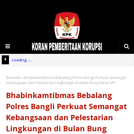
Loading......
Beranda
Bhabinkamtibmas Bebalang Polres Bangli Perkuat Semangat
Kebangsaan dan Pelestarian Lingkungan di Bulan Bung Karno VIII
Bhabinkamtibmas Bebalang
Polres Bangli Perkuat Semangat
Kebangsaan dan Pelestarian
Lingkungan di Bulan Bung