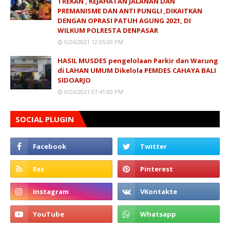
TREKAN , KEJAHATAN JALANAN DAN
PREMANISME DAN ANTI PUNGLI ,DIKAITKAN
DENGAN OPRASI PATUH AGUNG 2021, DI
WILKUM POLRESTA DENPASAR
9/26/2021 12:05:00 PM
HASIL MUSDES pengelolaan Parkir dan Warung
di LAHAN UMUM Dikelola PEMDES CAHAYA BALI
SIDOARJO
9/26/2021 07:41:00 PM
SOCIAL PLUGIN