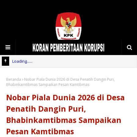
Loading......
Beranda
Nobar Piala Dunia 2026 di Desa Penatih Dangin Puri,
Bhabinkamtibmas Sampaikan Pesan Kamtibmas
Nobar Piala Dunia 2026 di Desa
Penatih Dangin Puri,
Bhabinkamtibmas Sampaikan
Pesan Kamtibmas